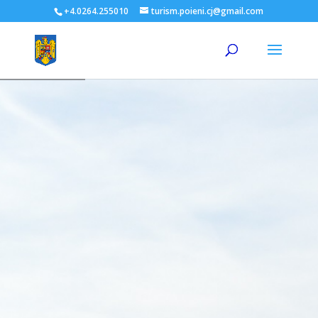
+4.0264.255010
turism.poieni.cj@gmail.com