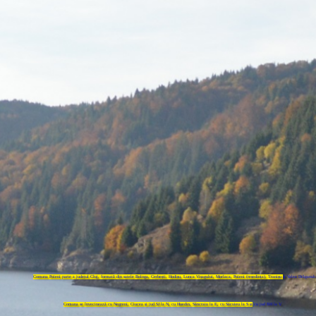
Comuna Poieni parte a județul Cluj, formată din satele Bologa, Cerbești, Hodișu, Lunca Vișagului, Morlaca, Poieni (reședința), Tranișu și Valea Drăganulu
Comuna se învecinează cu Negreni, Ciucea și jud SJ la N, cu Huedin, Sâncraiu la E, cu Săcuieu la S și cu jud BH la V.