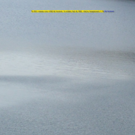
În 2011 comuna avea 4.842 de locuitori, în scădere față de 2002, când se înregistraseră 5.781 de locuitori .