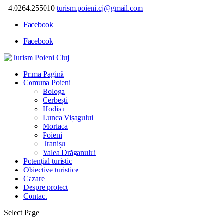
+4.0264.255010
turism.poieni.cj@gmail.com
Facebook
Facebook
Prima Pagină
Comuna Poieni
Bologa
Cerbești
Hodișu
Lunca Vișagului
Morlaca
Poieni
Tranișu
Valea Drăganului
Potențial turistic
Obiective turistice
Cazare
Despre proiect
Contact
Select Page