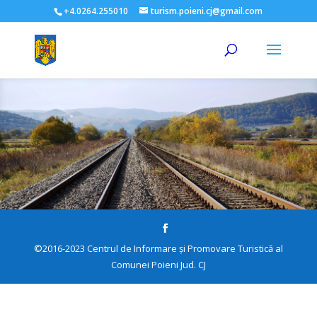
+4.0264.255010
turism.poieni.cj@gmail.com
©2016-2023 Centrul de Informare și Promovare Turistică al
Comunei Poieni Jud. CJ