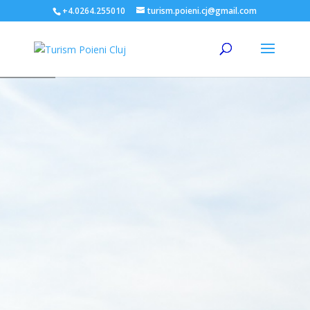
+4.0264.255010
turism.poieni.cj@gmail.com