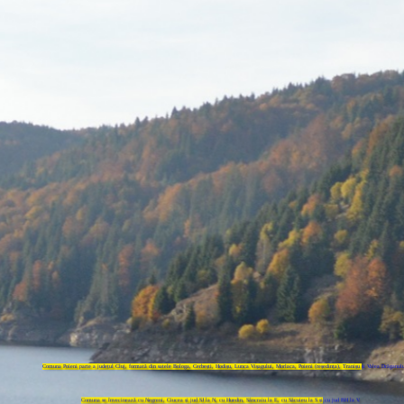
Comuna Poieni parte a județul Cluj, formată din satele Bologa, Cerbești, Hodișu, Lunca Vișagului, Morlaca, Poieni (reședința), Tranișu și Valea Drăganulu
Comuna se învecinează cu Negreni, Ciucea și jud SJ la N, cu Huedin, Sâncraiu la E, cu Săcuieu la S și cu jud BH la V.