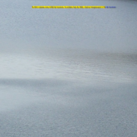
În 2011 comuna avea 4.842 de locuitori, în scădere față de 2002, când se înregistraseră 5.781 de locuitori .