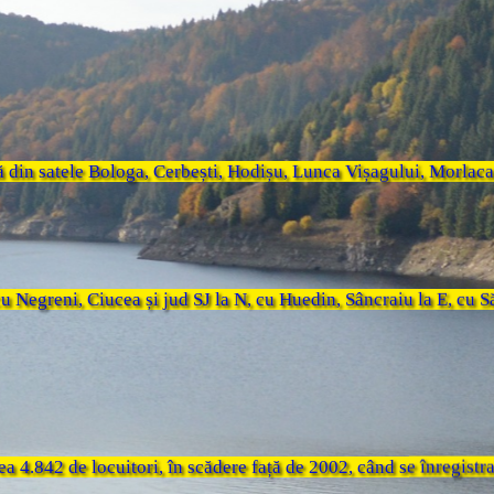
 din satele Bologa, Cerbești, Hodișu, Lunca Vișagului, Morlaca,
Negreni, Ciucea și jud SJ la N, cu Huedin, Sâncraiu la E, cu Să
 4.842 de locuitori, în scădere față de 2002, când se înregistra