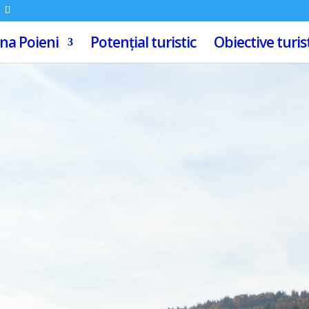
a Poieni
Potențial turistic
Obiective turis