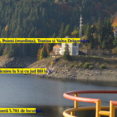
 Poieni (reședința), Tranișu și Valea Drăganului.
cuieu la S și cu jud BH la V.
seră 5.781 de locuitori .