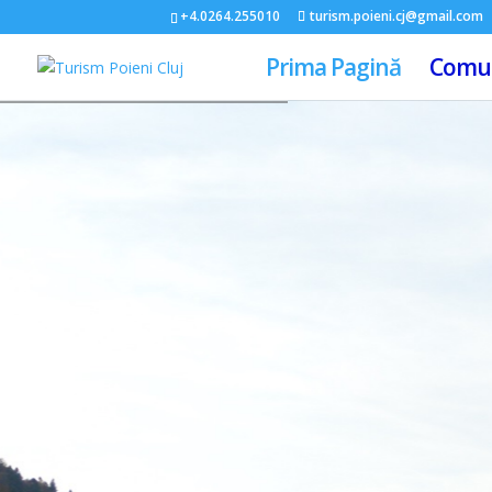
+4.0264.255010
turism.poieni.cj@gmail.com
Prima Pagină
Comun